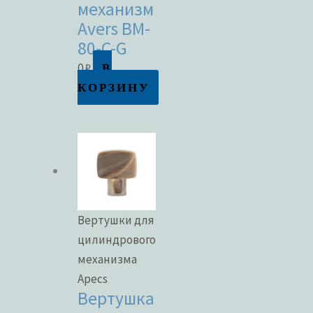
механизм
Avers BM-
80-C-G
В
0
₽
КОРЗИНУ
Вертушки для
цилиндрового
механизма
Apecs
Вертушка