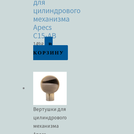
для
цилиндрового
механизма
Apecs
C15-AB
В
149
₽
КОРЗИНУ
Вертушки для
цилиндрового
механизма