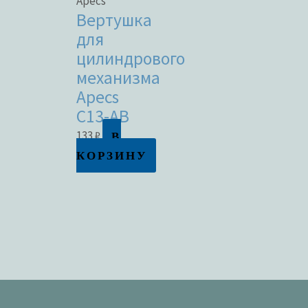
Apecs
Вертушка
для
цилиндрового
механизма
Apecs
C13-AB
В
133
₽
КОРЗИНУ