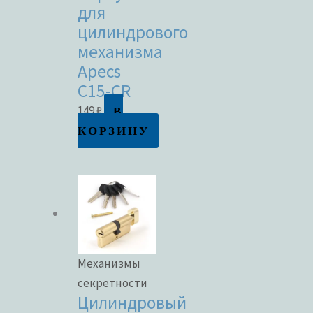
для
цилиндрового
механизма
Apecs
C15-CR
В
149
₽
КОРЗИНУ
Механизмы
секретности
Цилиндровый