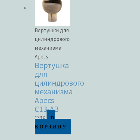
Вертушки для
цилиндрового
механизма
Apecs
Вертушка
для
цилиндрового
механизма
Apecs
C13-AB
В
133
₽
КОРЗИНУ