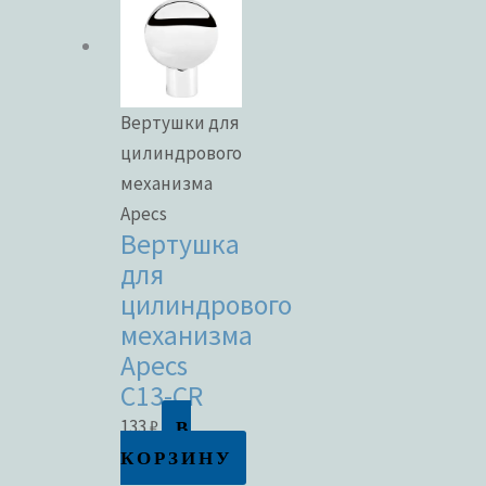
Вертушки для
цилиндрового
механизма
Apecs
Вертушка
для
цилиндрового
механизма
Apecs
C13-CR
В
133
₽
КОРЗИНУ