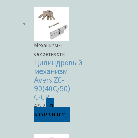
Механизмы
секретности
Цилиндровый
механизм
Avers ZC-
90(40C/50)-
C-CR
В
422
₽
КОРЗИНУ