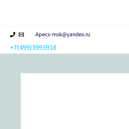
р
а
Apecs-msk@yandex.ru
+7(499)3993918
Количество
товара
Глазок
дверной
3016/70-
110