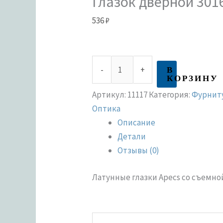
Глазок дверной 301
536
₽
В
-
+
КОРЗИНУ
Артикул:
11117
Категория:
Фурниту
Оптика
Описание
Детали
Отзывы (0)
Латунные глазки Apecs со съемно