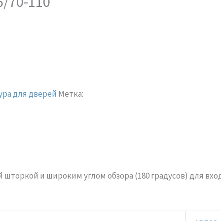
6/70-110
ра для дверей
Метка:
й шторкой и широким углом обзора (180 градусов) для вхо