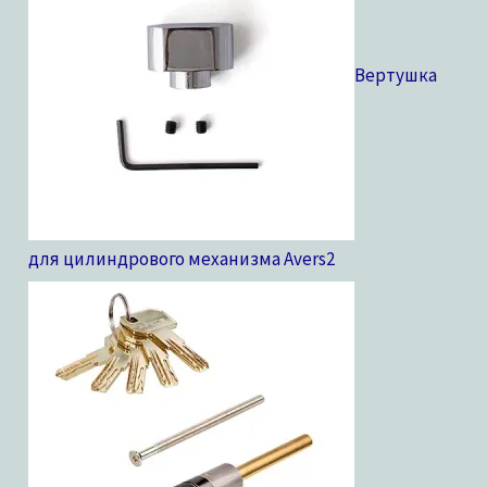
в
Вертушка
для цилиндрового механизма Avers
2