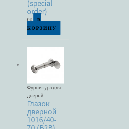
(special
order)
Метки товаров
В
0
₽
КОРЗИНУ
Фурнитура для
дверей
Глазок
дверной
1016/40-
70 (B2B)