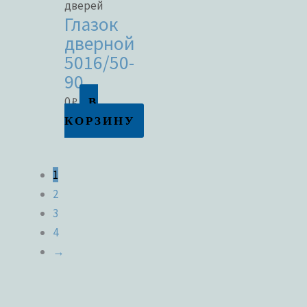
дверей
Глазок
дверной
5016/50-
90
В
0
₽
КОРЗИНУ
1
2
3
4
→