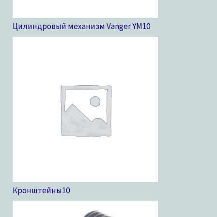
Цилиндровый механизм Vanger YM
10
Кронштейны
10