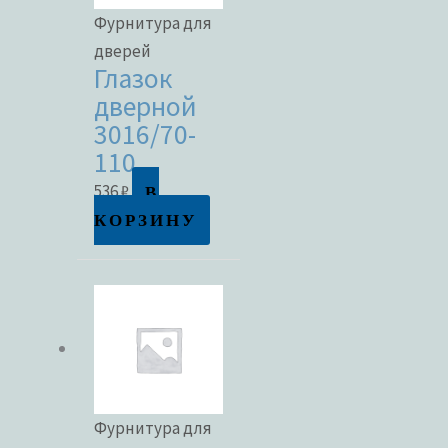
Фурнитура для
дверей
Глазок
дверной
3016/70-
110
В
536
₽
КОРЗИНУ
Фурнитура для