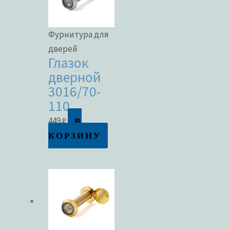
Фурнитура для
дверей
Глазок
дверной
3016/70-
110
В
449
₽
КОРЗИНУ