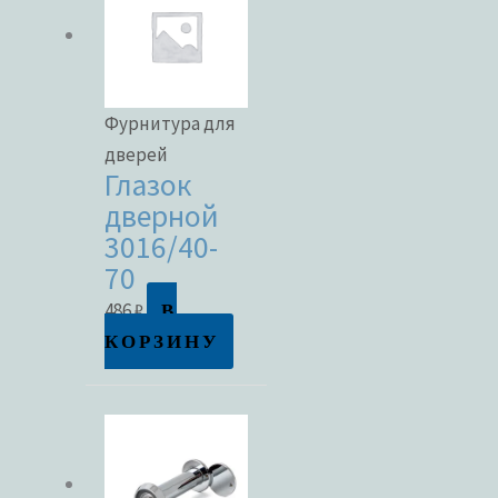
Фурнитура для
дверей
Глазок
дверной
3016/40-
70
В
486
₽
КОРЗИНУ