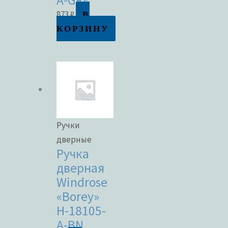
В
873
₽
КОРЗИНУ
Ручки
дверные
Ручка
дверная
Windrose
«Borey»
H-18105-
A-BN