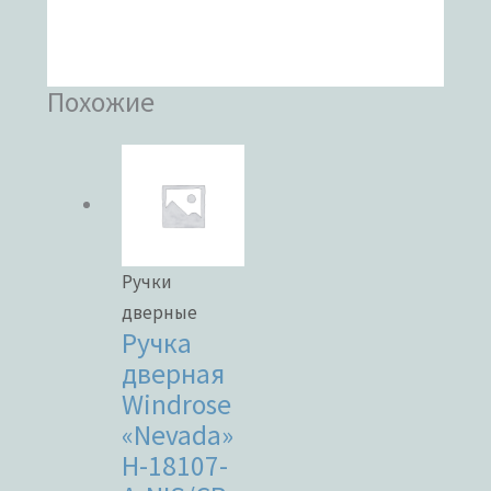
Похожие
Ручки
дверные
Ручка
дверная
Windrose
«Nevada»
H-18107-