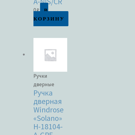
A-NIS/CR
В
0
₽
КОРЗИНУ
Ручки
дверные
Ручка
дверная
Windrose
«Solano»
H-18104-
A-GRF