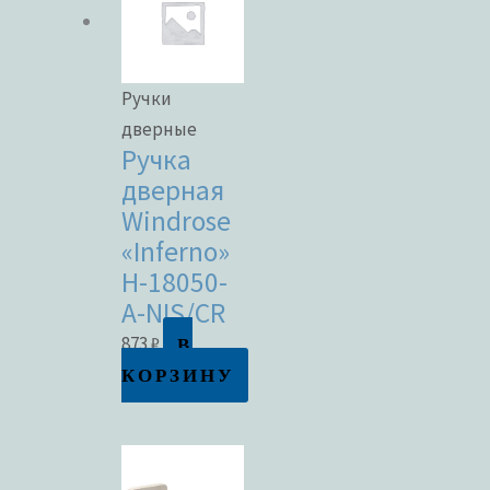
Ручки
дверные
Ручка
дверная
Windrose
«Inferno»
H-18050-
A-NIS/CR
В
873
₽
КОРЗИНУ