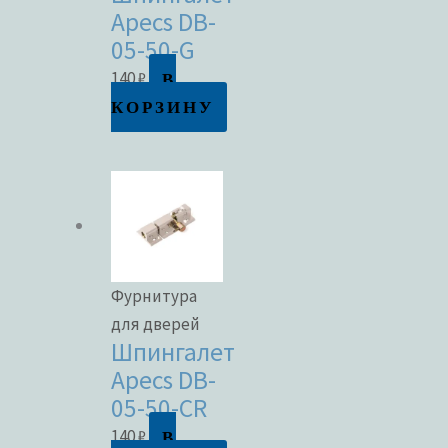
Apecs DB-
05-50-G
В
140
₽
КОРЗИНУ
Фурнитура
для дверей
Шпингалет
Apecs DB-
05-50-CR
В
140
₽