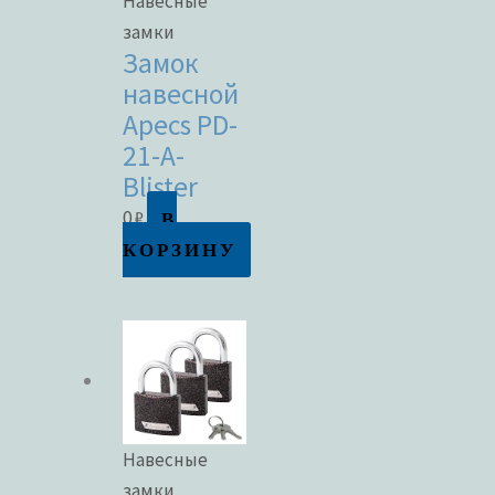
Навесные
замки
Замок
навесной
Apecs PD-
21-A-
Blister
В
0
₽
КОРЗИНУ
Навесные
замки