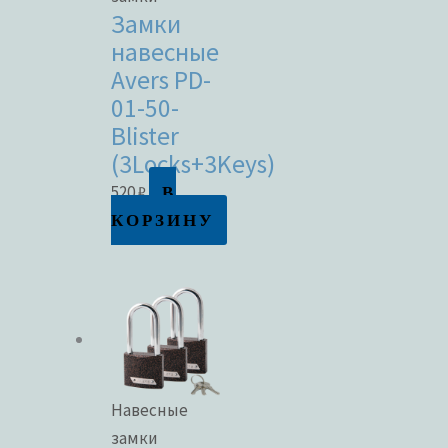
Замки
навесные
Avers PD-
01-50-
Blister
(3Locks+3Keys)
В
520
₽
КОРЗИНУ
Навесные
замки