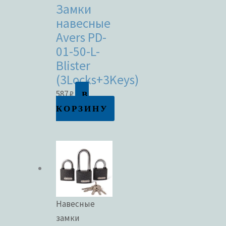
Замки
навесные
Avers PD-
01-50-L-
Blister
(3Locks+3Keys)
В
587
₽
КОРЗИНУ
Навесные
замки