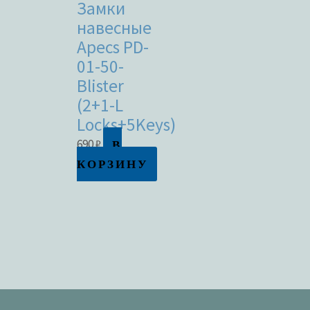
Замки
навесные
Apecs PD-
01-50-
Blister
(2+1-L
Locks+5Keys)
В
690
₽
КОРЗИНУ