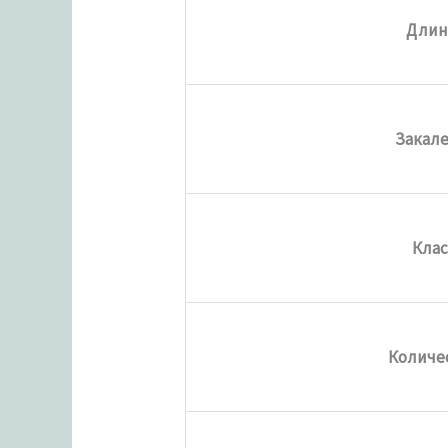
Длин
Закале
Клас
Количе