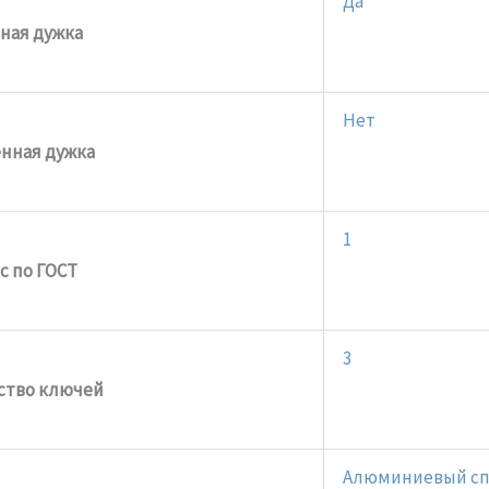
Да
ная дужка
Нет
нная дужка
1
с по ГОСТ
3
ство ключей
Алюминиевый сп