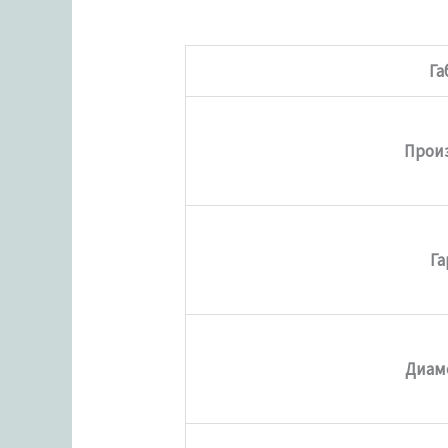
Га
Прои
Га
Диам