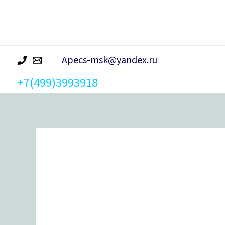
р
а
Apecs-msk@yandex.ru
+7(499)3993918
Количество
товара
Замок
навесной
Avers
PD-
47-