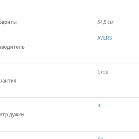
бариты
54,5 см
AVERS
зводитель
1 год
рантия
9
етр дужки