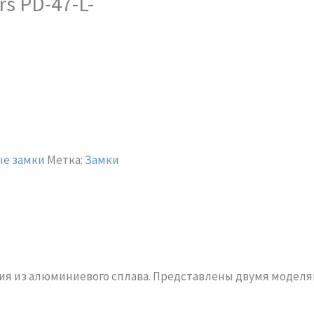
s PD-47-L-
ые замки
Метка:
Замки
ия из алюминиевого сплава. Представлены двумя моделя