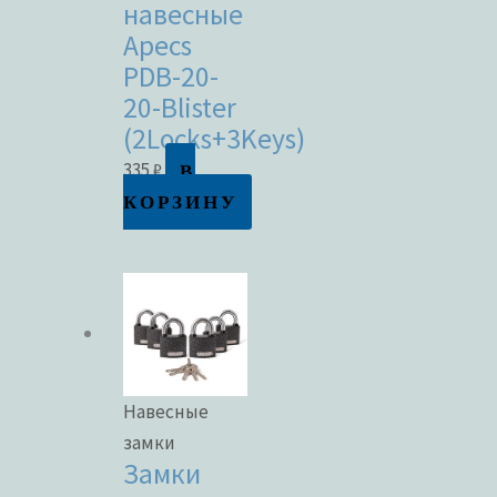
навесные
Apecs
PDB-20-
20-Blister
(2Locks+3Keys)
В
335
₽
КОРЗИНУ
Навесные
замки
Замки