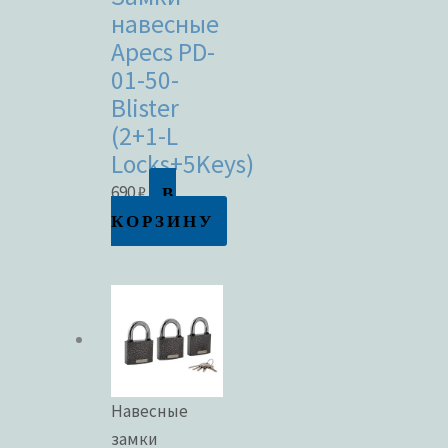
навесные
Apecs PD-
01-50-
Blister
(2+1-L
Locks+5Keys)
В
690
₽
КОРЗИНУ
Навесные
замки