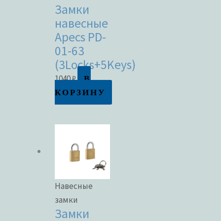
Замки
навесные
Apecs PD-
01-63
(3Locks+5Keys)
В
1040
₽
КОРЗИНУ
Навесные
замки
Замки