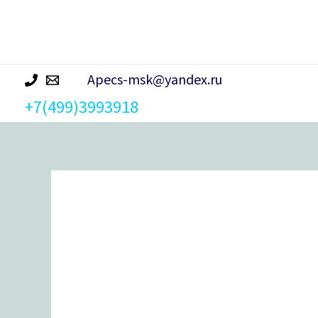
р
а
Apecs-msk@yandex.ru
+7(499)3993918
Количество
товара
Замок врезной Apecs 1523/60-
AC