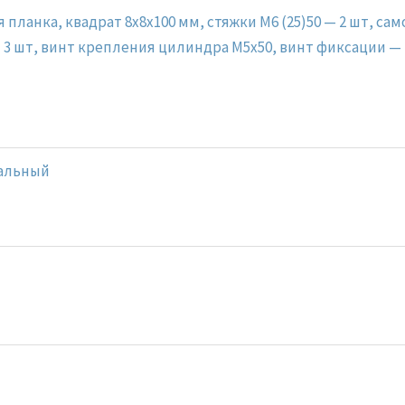
 планка, квадрат 8x8x100 мм, стяжки М6 (25)50 — 2 шт, са
 3 шт, винт крепления цилиндра M5x50, винт фиксации —
альный