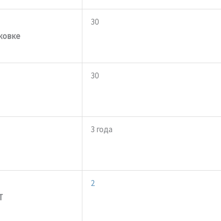
30
ковке
30
3 года
2
Т