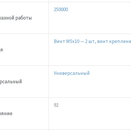
250000
казной работы
Винт M5x10 — 2 шт, винт креплен
ия
Универсальный
рсальный
92
ояние