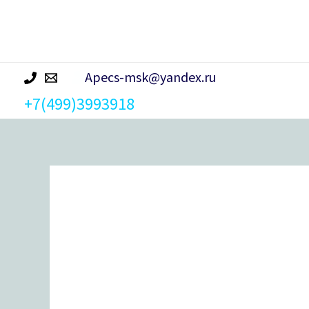
р
а
Apecs-msk@yandex.ru
+7(499)3993918
Количество
товара
Замок
врезной
Apecs
7000-
30-