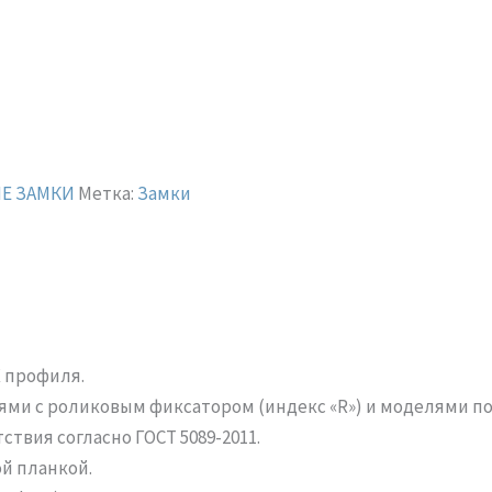
Е ЗАМКИ
Метка:
Замки
Х профиля.
ми с роликовым фиксатором (индекс «R») и моделями под
твия согласно ГОСТ 5089-2011.
й планкой.