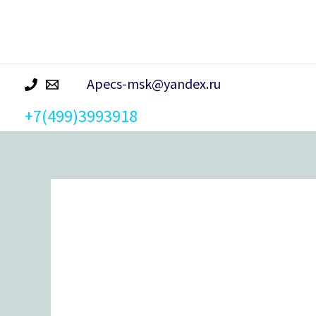
р
а
Apecs-msk@yandex.ru
+7(499)3993918
Количество
товара
Цилиндровый
механизм
Apecs
SC-
80-