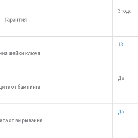
3 года
Гарантия
13
ина шейки ключа
Да
ита от бампинга
Да
ита от вырывания