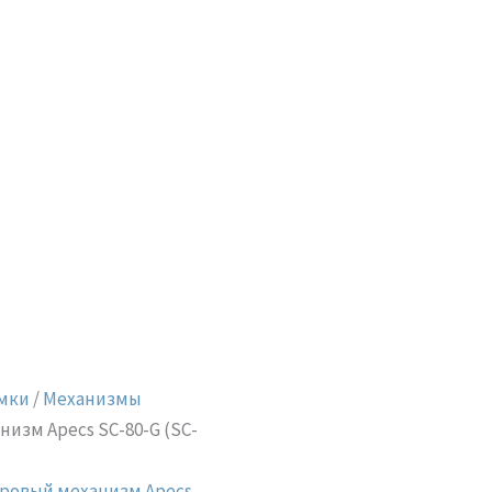
мки
/
Механизмы
изм Apecs SC-80-G (SC-
ровый механизм Apecs