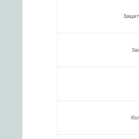
Защит
За
Ко