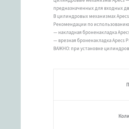
предназначенных для входных две
В цилиндровых механизмах Apecs
Рекомендации по использованию 
— накладная броненакладка Apecs 
— врезная броненакладка Apecs Pro
ВАЖНО: при установке цилиндров
П
Коли