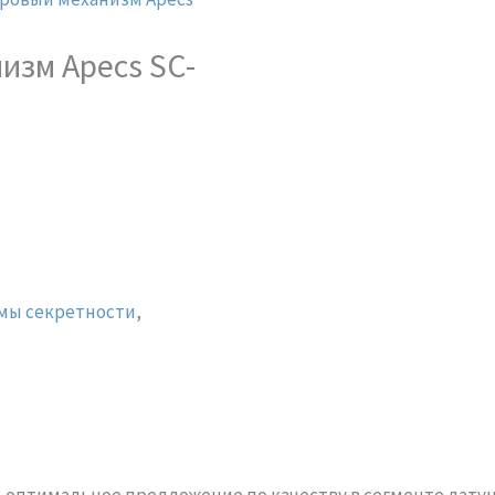
изм Apecs SC-
мы секретности
,
оптимальное предложение по качеству в сегменте лату