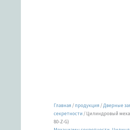
Главная
/
продукция
/
Дверные за
секретности
/ Цилиндровый механ
80-Z-G)
Механизмы секретности
,
Цилинд