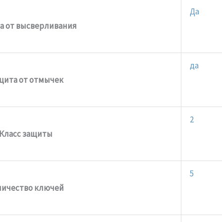
Да
а от высверливания
да
щита от отмычек
2
Класс защиты
5
личество ключей