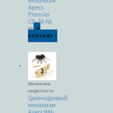
механизм
Apecs
Premier
CD-70-NI
В
0
₽
КОРЗИНУ
Механизмы
секретности
Цилиндровый
механизм
Avers BM-