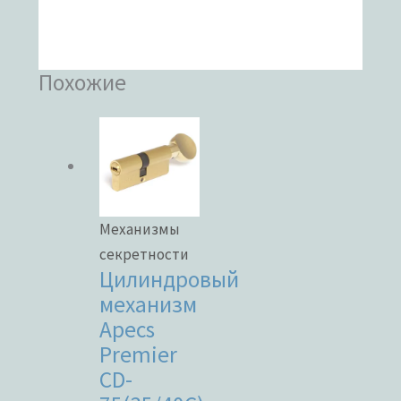
Похожие
Механизмы
секретности
Цилиндровый
механизм
Apecs
Premier
CD-