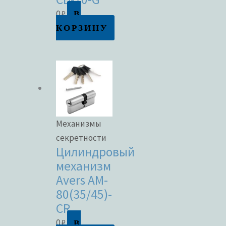
В
0
₽
КОРЗИНУ
Механизмы
секретности
Цилиндровый
механизм
Avers AM-
80(35/45)-
CR
В
0
₽