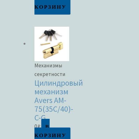
КОРЗИНУ
Механизмы
секретности
Цилиндровый
механизм
Avers AM-
75(35C/40)-
C-G
В
0
₽
КОРЗИНУ