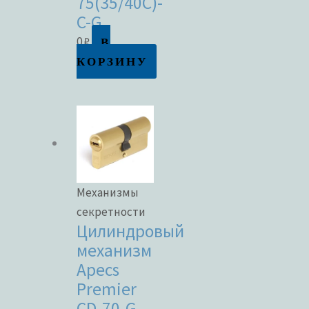
75(35/40C)-
C-G
В
0
₽
КОРЗИНУ
Механизмы
секретности
Цилиндровый
механизм
Apecs
Premier
CD-70-G