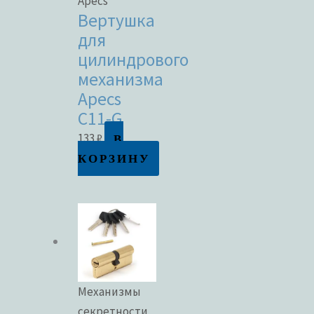
Apecs
Вертушка
для
цилиндрового
механизма
Apecs
C11-G
В
133
₽
КОРЗИНУ
Механизмы
секретности