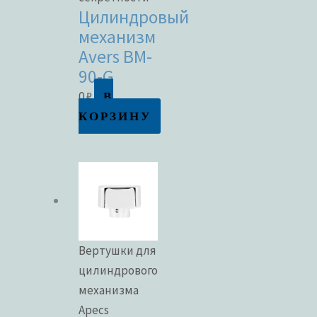
Цилиндровый
механизм
Avers BM-
90-G
В
0
₽
КОРЗИНУ
Вертушки для
цилиндрового
механизма
Apecs