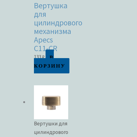
Вертушка
для
цилиндрового
механизма
Apecs
C11-CR
В
133
₽
КОРЗИНУ
Вертушки для
цилиндрового