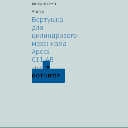
механизма
Apecs
Вертушка
для
цилиндрового
механизма
Apecs
C11-AB
В
133
₽
КОРЗИНУ