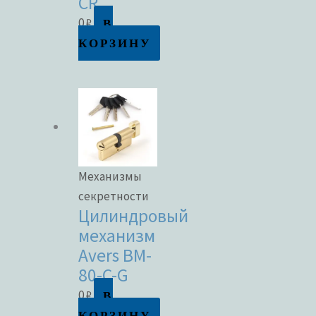
CR
В
0
₽
КОРЗИНУ
Механизмы
секретности
Цилиндровый
механизм
Avers BM-
80-C-G
В
0
₽
КОРЗИНУ