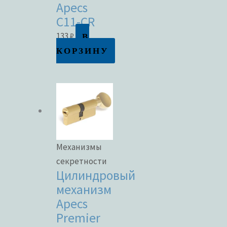
Apecs
C11-CR
В
133
₽
КОРЗИНУ
Механизмы
секретности
Цилиндровый
механизм
Apecs
Premier