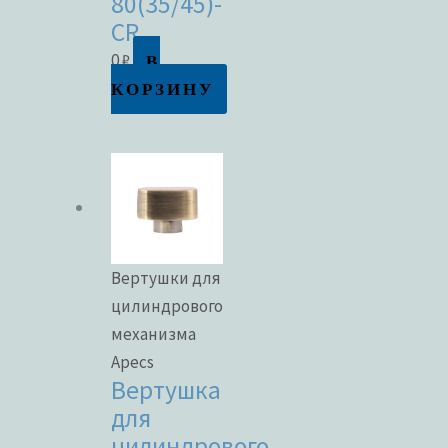
80(35/45)-
CR
В
0
₽
КОРЗИНУ
Вертушки для
цилиндрового
механизма
Apecs
Вертушка
для
цилиндрового