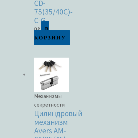
CD-
75(35/40C)-
C-G
В
0
₽
КОРЗИНУ
Механизмы
секретности
Цилиндровый
механизм
Avers AM-