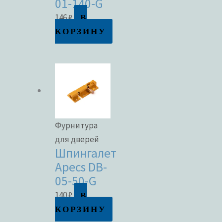
01-140-G
В
146
₽
КОРЗИНУ
Фурнитура
для дверей
Шпингалет
Apecs DB-
05-50-G
В
140
₽
КОРЗИНУ