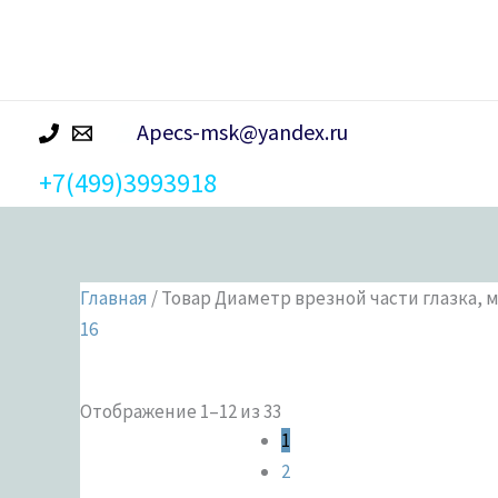
р
а
Apecs-msk@yandex.ru
+7(499)3993918
Главная
/ Товар Диаметр врезной части глазка, м
16
Отображение 1–12 из 33
Цена от
Цена до
1
2
Ценовой фильтр