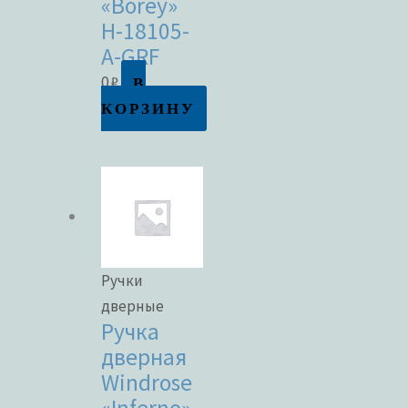
«Borey»
H-18105-
A-GRF
В
0
₽
КОРЗИНУ
Ручки
дверные
Ручка
дверная
Windrose