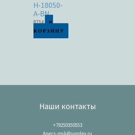
H-18050-
A-BN
В
873
₽
КОРЗИНУ
Наши контакты
+79250350553
Apecs-msk@yandex.ru