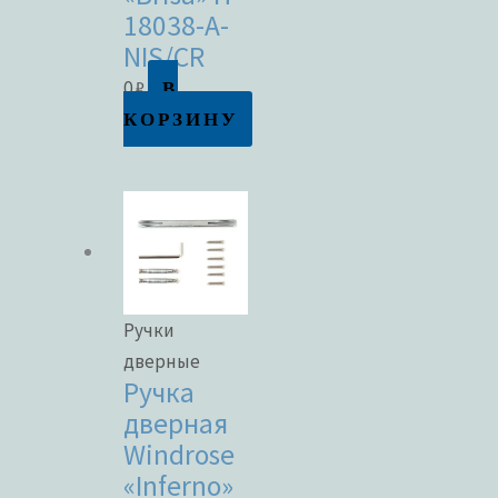
18038-A-
NIS/CR
В
0
₽
КОРЗИНУ
Ручки
дверные
Ручка
дверная
Windrose
«Inferno»