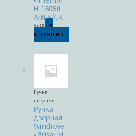
«Inferno»
H-18050-
A-NIS/CR
В
873
₽
КОРЗИНУ
Ручки
дверные
Ручка
дверная
Windrose
«Brisa» H-