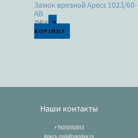
Замок врезной Apecs 1023/60-
AB
В
2041
₽
КОРЗИНУ
Наши контакты
+79250350553
Apecs-msk@yandex.ru