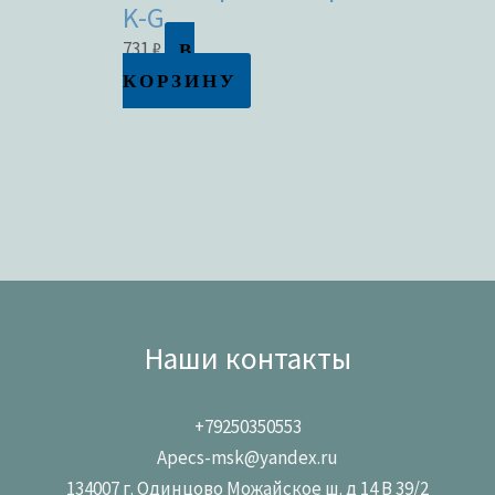
K-G
В
731
₽
КОРЗИНУ
Наши контакты
+79250350553
Apecs-msk@yandex.ru
134007 г. Одинцово Можайское ш. д 14 В 39/2