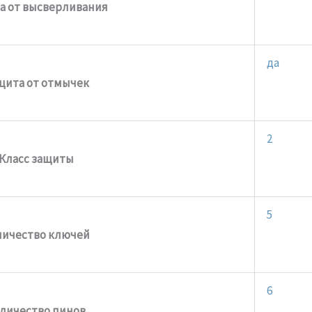
а от высверливания
да
щита от отмычек
2
Класс защиты
5
личество ключей
6
личество пинов