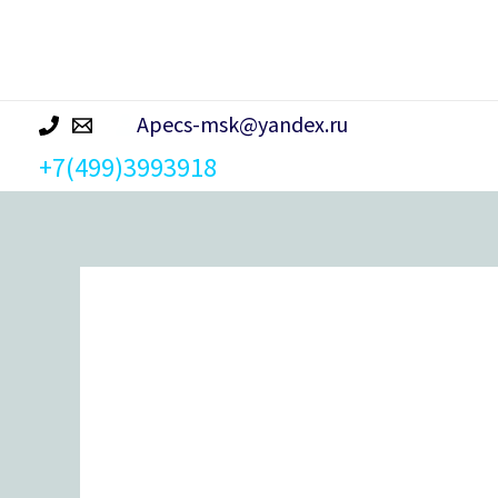
р
а
Apecs-msk@yandex.ru
+7(499)3993918
Количество
товара
Цилиндровый
механизм
Apecs
SM-
70-