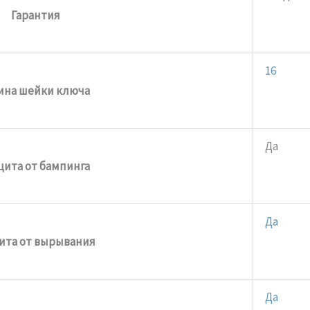
Гарантия
16
ина шейки ключа
Да
ита от бампинга
Да
ита от вырывания
Да