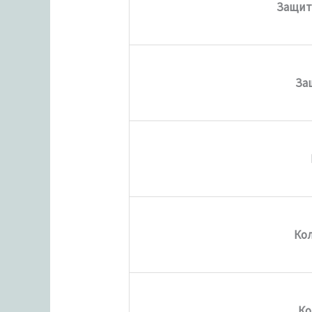
Защит
За
Ко
Ко