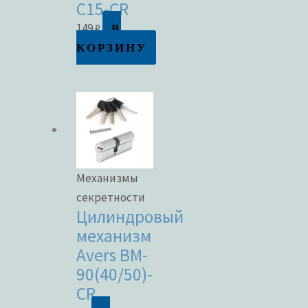
C15-CR
В
149
₽
КОРЗИНУ
Механизмы
секретности
Цилиндровый
механизм
Avers BM-
90(40/50)-
CR