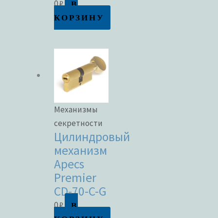
В
0
₽
КОРЗИНУ
Механизмы
секретности
Цилиндровый
механизм
Apecs
Premier
CD-70-C-G
В
0
₽