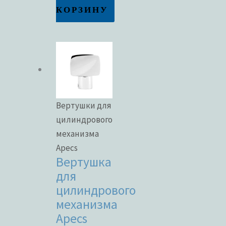
КОРЗИНУ
Вертушки для
цилиндрового
механизма
Apecs
Вертушка
для
цилиндрового
механизма
Apecs