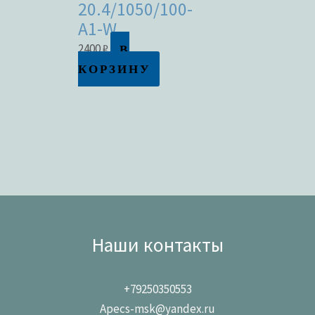
20.4/1050/100-
A1-W
В
2400
₽
КОРЗИНУ
Наши контакты
+79250350553
Apecs-msk@yandex.ru