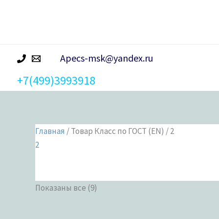
р
а
Apecs-msk@yandex.ru
+7(499)3993918
Главная
/ Товар Класс по ГОСТ (EN) / 2
2
Показаны все (9)
Категории 