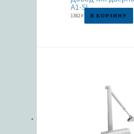
A1-SL
В КОРЗИНУ
1382
₽