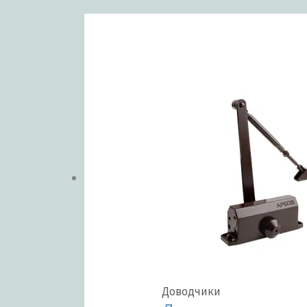
ЦВЕТ
В налич
Метки тов
Доводчики