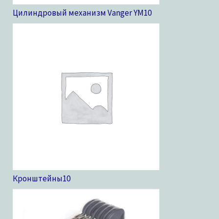
Цилиндровый механизм Vanger YM
10
Кронштейны
10