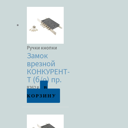
Ручки кнопки
Замок
врезной
КОНКУРЕНТ-
Т (б/о) пр.
В
8262
₽
КОРЗИНУ