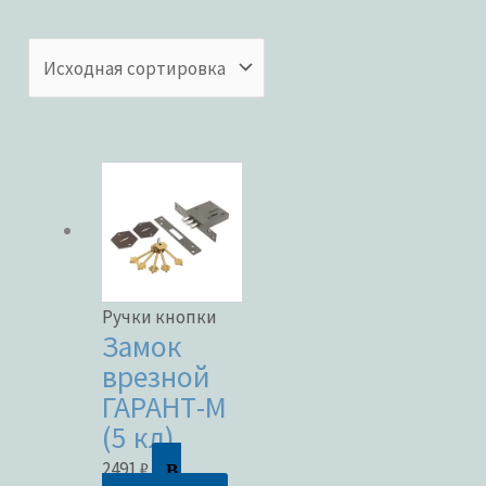
Категории товаров
Бренды
ЦВЕТ
Ручки кнопки
Замок
врезной
ГАРАНТ-М
В наличии
(5 кл)
В
В продаже
2491
₽