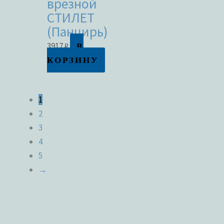
врезной
СТИЛЕТ
(Панцирь)
В
3917
₽
КОРЗИНУ
1
2
3
4
5
→