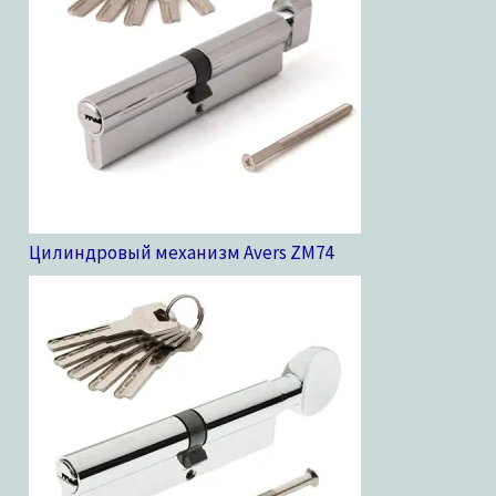
Цилиндровый механизм Avers ZM
74