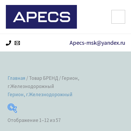
Перейти
к
содержимому
Apecs-msk@yandex.ru
Главная
/ Товар БРЕНД / Герион,
г.Железнодорожный
Герион, г.Железнодорожный
Отображение 1–12 из 57