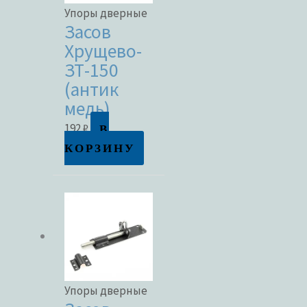
Упоры дверные
Засов
Хрущево-
ЗТ-150
(антик
медь)
В
192
₽
КОРЗИНУ
Упоры дверные