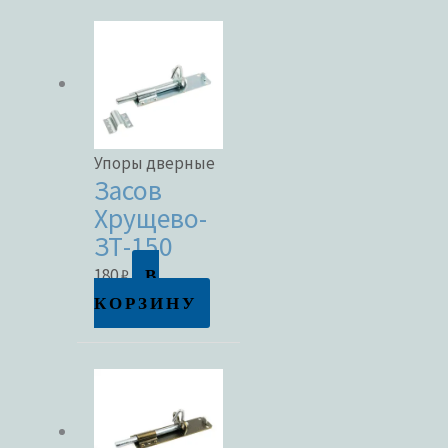
Метки товаров
Упоры дверные
Засов
Хрущево-
ЗТ-150
В
180
₽
КОРЗИНУ