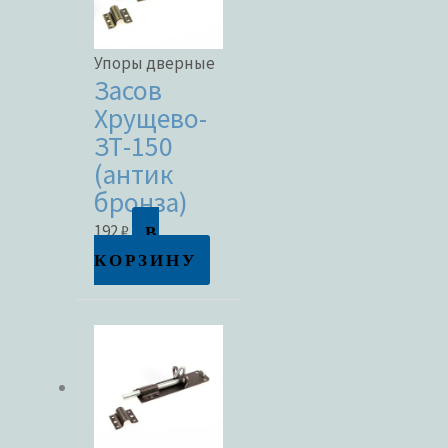
Упоры дверные
Засов
Хрущево-
ЗТ-150
(антик
бронза)
В
192
₽
КОРЗИНУ