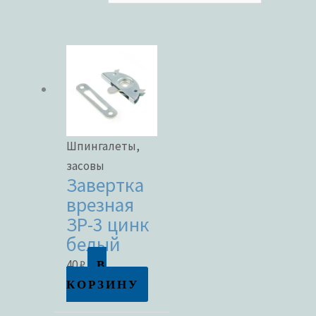
Категории товаров
Бренды
Шпингалеты,
засовы
Завертка
ЦВЕТ
врезная
ЗР-3 цинк
белый
В
40
₽
В наличии
КОРЗИНУ
В продаже