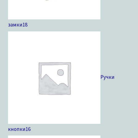
замки
18
Ручки
кнопки
16