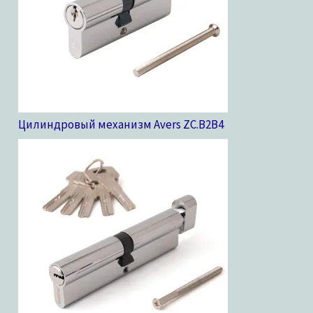
Цилиндровый механизм Avers ZC.B2B
4