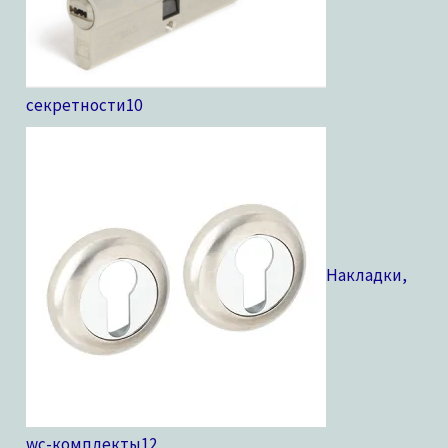
секретности
10
Накладки,
wc-комплекты
12