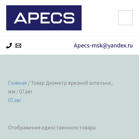
Перейти
к
содержимому
Apecs-msk@yandex.ru
Главная
/ Товар Диаметр врезной шпильки,
мм / 07.авг
07.авг
Отображение единственного товара
Категории товаров