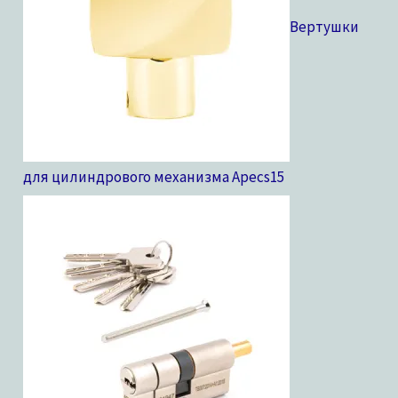
Вертушки
для цилиндрового механизма Apecs
15