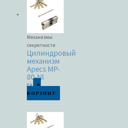
Механизмы
секретности
Цилиндровый
механизм
Apecs MP-
80-NI
В
0
₽
КОРЗИНУ