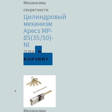
Механизмы
секретности
Цилиндровый
механизм
Apecs MP-
85(35/50)-
NI
В
2126
₽
КОРЗИНУ
Механизмы