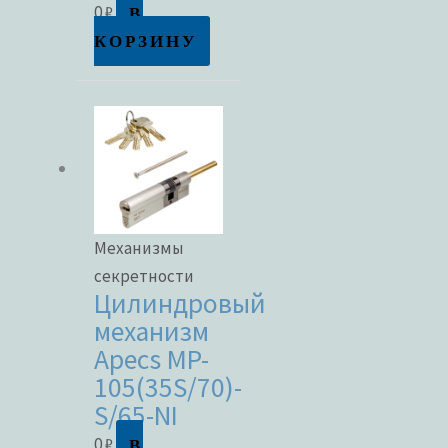
В
0
₽
КОРЗИНУ
Метки товаров
Механизмы
секретности
Цилиндровый
механизм
Apecs MP-
105(35S/70)-
S/65-NI
В
0
₽