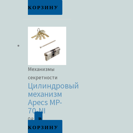
КОРЗИНУ
Механизмы
секретности
Цилиндровый
механизм
Apecs MP-
70-NI
В
0
₽
КОРЗИНУ