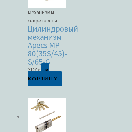
Механизмы
секретности
Цилиндровый
механизм
Apecs MP-
80(35S/45)-
S/65-G
В
2126
₽
КОРЗИНУ