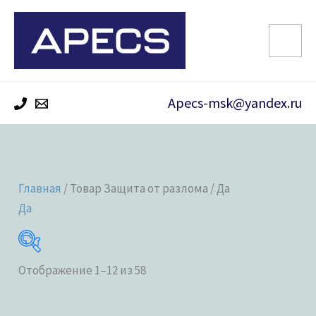
Перейти
к
содержимому
Apecs-msk@yandex.ru
Главная
/ Товар Защита от разлома / Да
Да
Отображение 1–12 из 58