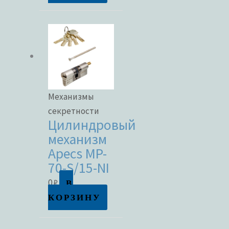
Механизмы
секретности
Цилиндровый
механизм
Apecs MP-
70-S/15-NI
В
0
₽
КОРЗИНУ