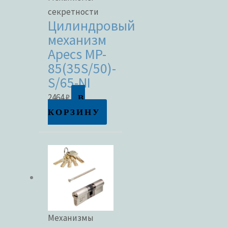
секретности
Цилиндровый
механизм
Apecs MP-
85(35S/50)-
S/65-NI
В
2464
₽
КОРЗИНУ
Механизмы