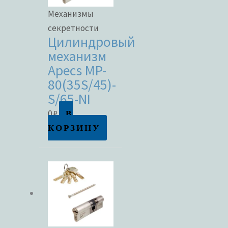
Механизмы
секретности
Цилиндровый
механизм
Apecs MP-
80(35S/45)-
S/65-NI
В
0
₽
КОРЗИНУ