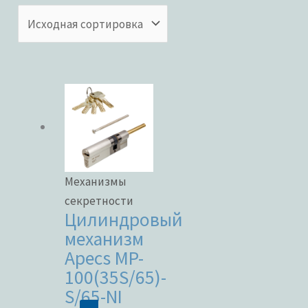
Категории товаров
Бренды
ЦВЕТ
Механизмы
секретности
Цилиндровый
механизм
В наличии
Apecs MP-
100(35S/65)-
В продаже
S/65-NI