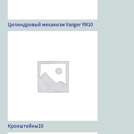
Цилиндровый механизм Vanger YM
10
Кронштейны
10