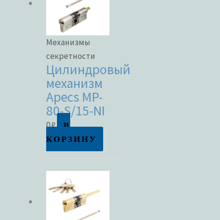
Механизмы
секретности
Цилиндровый
механизм
Apecs MP-
80-S/15-NI
В
0
₽
КОРЗИНУ