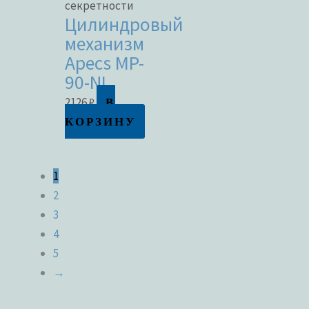
секретности
Цилиндровый
механизм
Apecs MP-
90-NI
В
2126
₽
КОРЗИНУ
1
2
3
4
5
→