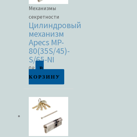
Механизмы
секретности
Цилиндровый
механизм
Apecs MP-
80(35S/45)-
S/65-NI
В
0
₽
КОРЗИНУ