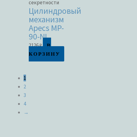
секретности
Цилиндровый
механизм
Apecs MP-
90-NI
В
2126
₽
КОРЗИНУ
1
2
3
4
→