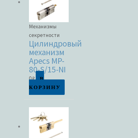
Механизмы
секретности
Цилиндровый
механизм
Apecs MP-
80-S/15-NI
В
0
₽
КОРЗИНУ