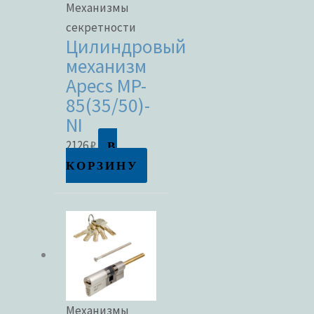
Механизмы
секретности
Цилиндровый
механизм
Apecs MP-
85(35/50)-
NI
В
2126
₽
КОРЗИНУ
Механизмы