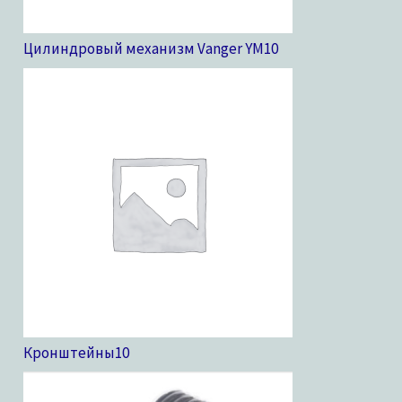
Цилиндровый механизм Vanger YM
10
Кронштейны
10