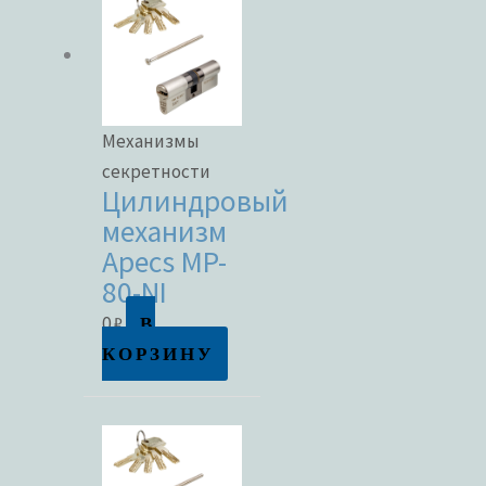
Механизмы
секретности
Цилиндровый
механизм
Apecs MP-
80-NI
В
0
₽
КОРЗИНУ