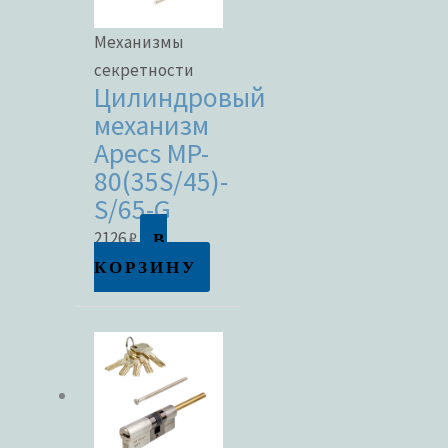
Механизмы
секретности
Цилиндровый
механизм
Apecs MP-
80(35S/45)-
S/65-G
В
2126
₽
КОРЗИНУ