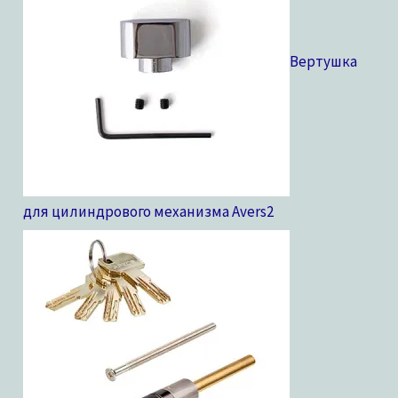
в
Вертушка
для цилиндрового механизма Avers
2