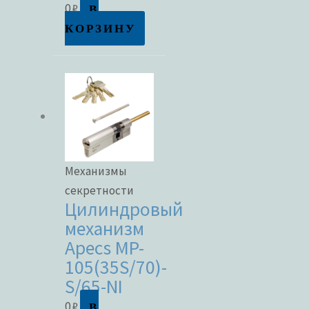
В
0
₽
КОРЗИНУ
Метки товаров
Механизмы
секретности
Цилиндровый
механизм
Apecs MP-
105(35S/70)-
S/65-NI
В
0
₽