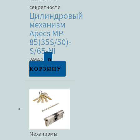
секретности
Цилиндровый
механизм
Apecs MP-
85(35S/50)-
S/65-NI
В
2464
₽
КОРЗИНУ
Механизмы