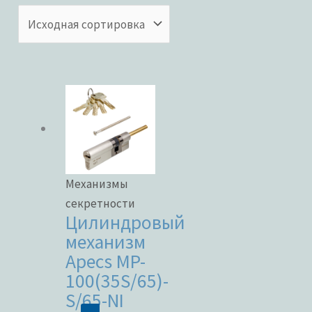
Категории товаров
Бренды
ЦВЕТ
Механизмы
секретности
Цилиндровый
механизм
В наличии
Apecs MP-
100(35S/65)-
В продаже
S/65-NI