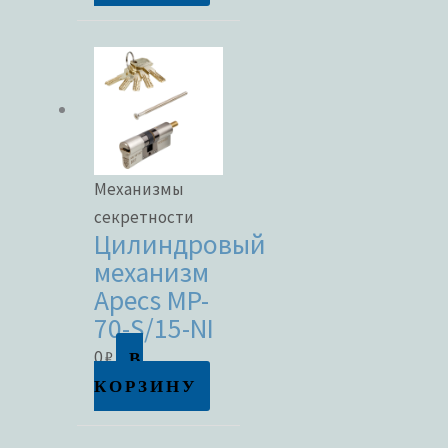
Механизмы
секретности
Цилиндровый
механизм
Apecs MP-
70-S/15-NI
В
0
₽
КОРЗИНУ