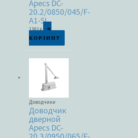
Apecs DC-
20.2/0850/045/F-
A1-SL
В
1382
₽
В наличии
КОРЗИНУ
В продаже
Метки товаров
Доводчики
Доводчик
дверной
Apecs DC-
20.3/0950/065/F-