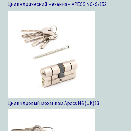
Цилиндрический механизм APECS N6 -S/15
2
Цилиндровый механизм Apecs N6 (UK)
13