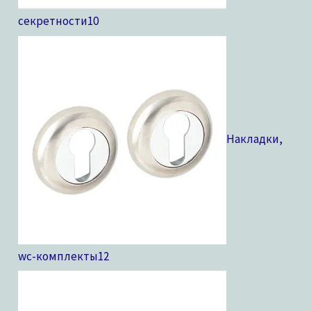
секретности
10
Накладки,
wc-комплекты
12