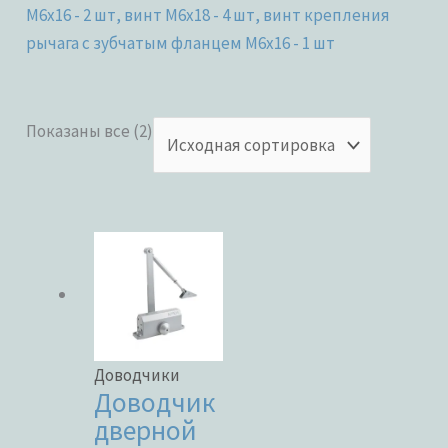
M6x16 - 2 шт, винт M6x18 - 4 шт, винт крепления
рычага c зубчатым фланцем M6x16 - 1 шт
Показаны все (2)
Категории товаров
Бренды
Доводчики
Доводчик
дверной
ЦВЕТ