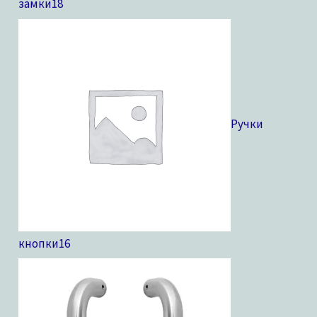
замки
18
Ручки
кнопки
16