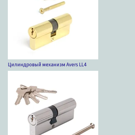
Цилиндровый механизм Avers LL
4