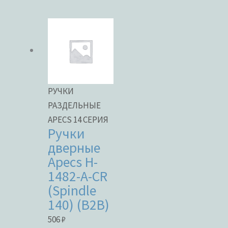
Категории товаров
Бренды
РУЧКИ
РАЗДЕЛЬНЫЕ
APECS 14 СЕРИЯ
ЦВЕТ
Ручки
дверные
Apecs H-
1482-A-CR
В наличии
(Spindle
140) (B2B)
В продаже
506
₽