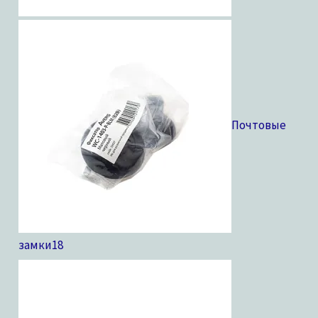
Почтовые
замки
18