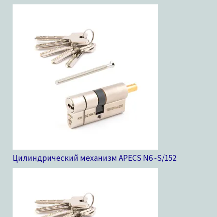
Цилиндрический механизм APECS N6 -S/15
2