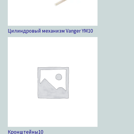
Цилиндровый механизм Vanger YM
10
Кронштейны
10