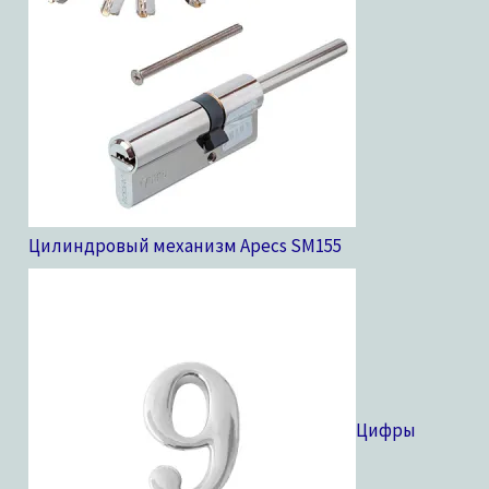
Цилиндровый механизм Apecs SM
155
Цифры