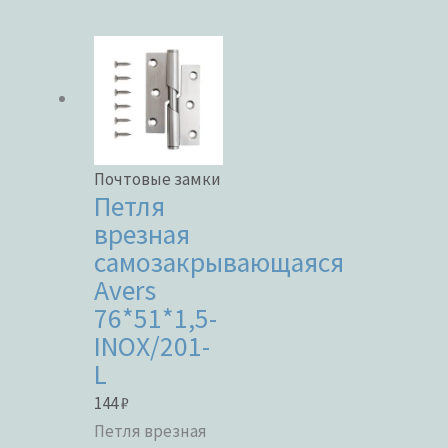
Бренды
ЦВЕТ
Почтовые замки
Петля
врезная
самозакрывающаяся
В наличии
Avers
76*51*1,5-
В продаже
INOX/201-
L
144
₽
Метки товаров
Петля врезная