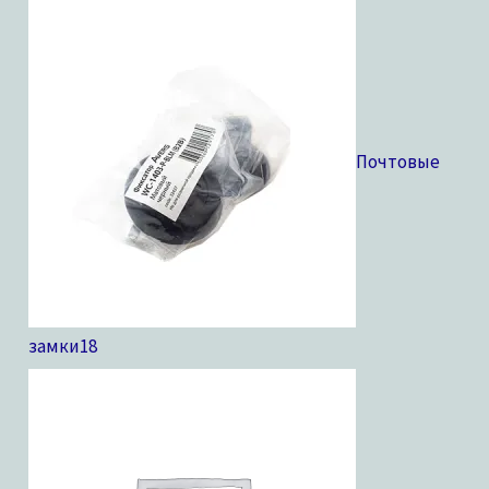
Почтовые
замки
18