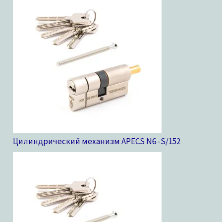
Цилиндрический механизм APECS N6 -S/15
2