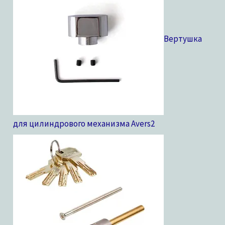
в
Вертушка
для цилиндрового механизма Avers
2