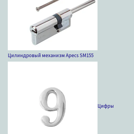
Цилиндровый механизм Apecs SM
155
Цифры