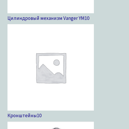
Цилиндровый механизм Vanger YM
10
Кронштейны
10