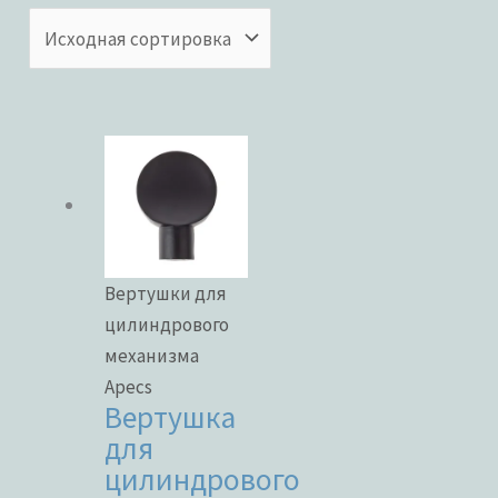
Бренды
ЦВЕТ
Вертушки для
В наличии
цилиндрового
В продаже
механизма
Apecs
Вертушка
для
Метки товаров
цилиндрового