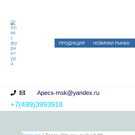
Перейти
Апе
к
содержимому
кс
фу
ПРОДУКЦИЯ
НОВИНКИ РЫНКА
рни
тур
а
Apecs-msk@yandex.ru
+7(499)3993918