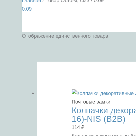
Главная
/ Товар Объем, см3 / 0.09
0.09
Отображение единственного товара
Категории товаров
Бренды
В наличии
В прода
Метки товаров
Почтовые замки
Колпачки декор
16)-NIS (B2B)
114
₽
Колпачки декоративные Ap