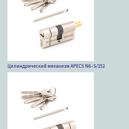
Цилиндрический механизм APECS N6 -S/15
2