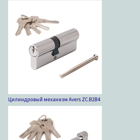
Цилиндровый механизм Avers ZC.B2B
4