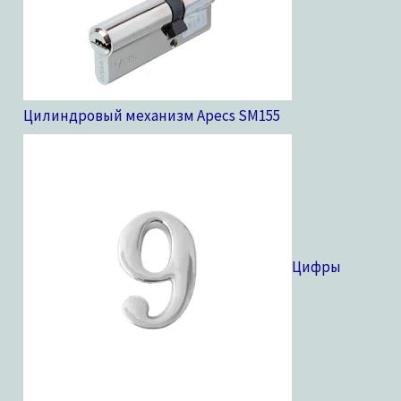
Цилиндровый механизм Apecs SM
155
Цифры