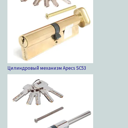
Цилиндровый механизм Apecs SC
53