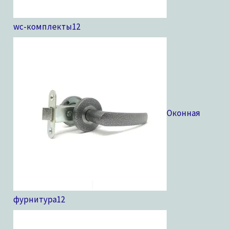
wc-комплекты
12
Оконная
фурнитура
12