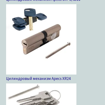
Цилиндровый механизм Apecs XR
24