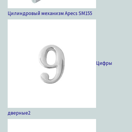
Цилиндровый механизм Apecs SM
155
Цифры
дверные
2