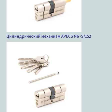
Цилиндрический механизм APECS N6 -S/15
2