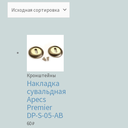
Бренды
ЦВЕТ
Кронштейны
В наличии
Накладка
сувальдная
В продаже
Apecs
Premier
DP-S-05-AB
Метки товаров
60
₽