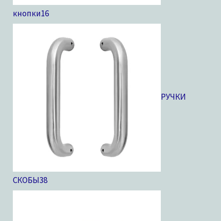
кнопки
16
РУЧКИ
СКОБЫ
38