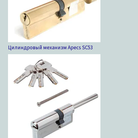
Цилиндровый механизм Apecs SC
53