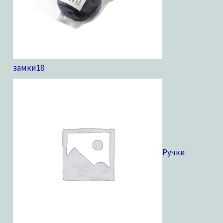
замки
18
Ручки