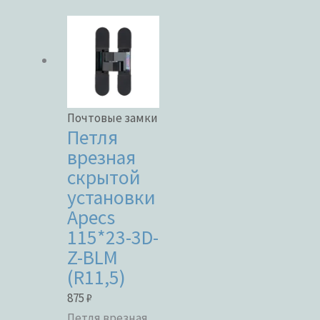
Ценовой фильтр
Категории товаров
Категории товаров
Почтовые замки
Бренды
Петля
врезная
Бренды
скрытой
ЦВЕТ
установки
ЦВЕТ
Apecs
115*23-3D-
Z-BLM
В наличии
(R11,5)
В продаже
875
₽
Текстовый поиск
Петля врезная