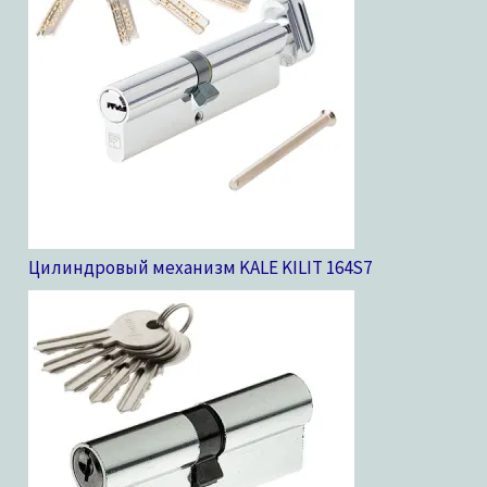
Цилиндровый механизм KALE KILIT 164S
7