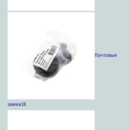
Почтовые
замки
18