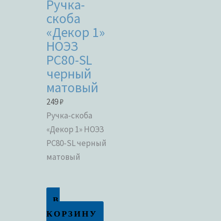
Ручка-
скоба
«Декор 1»
НОЭЗ
РС80-SL
черный
матовый
249
₽
Ручка-скоба
«Декор 1» НОЭЗ
РС80-SL черный
матовый
В
КОРЗИНУ