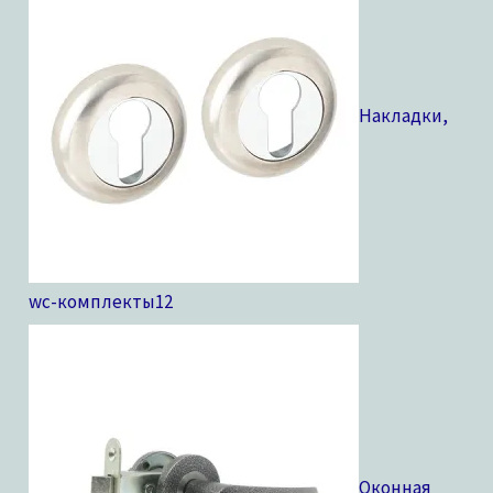
Накладки,
wc-комплекты
12
Оконная