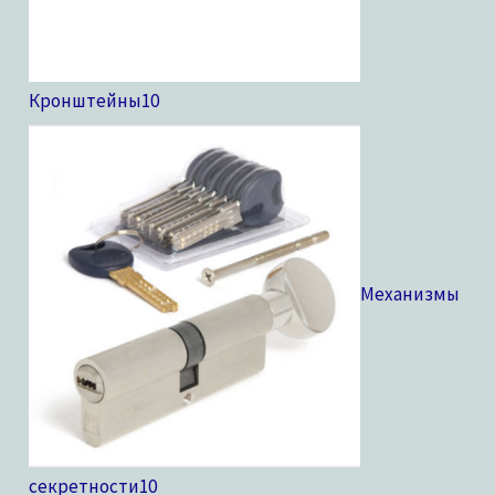
Кронштейны
10
Механизмы
секретности
10