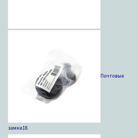
Почтовые
замки
18