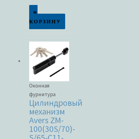
В
Метки товаров
КОРЗИНУ
Оконная
фурнитура
Цилиндровый
механизм
Avers ZM-
100(30S/70)-
S/65-C11-