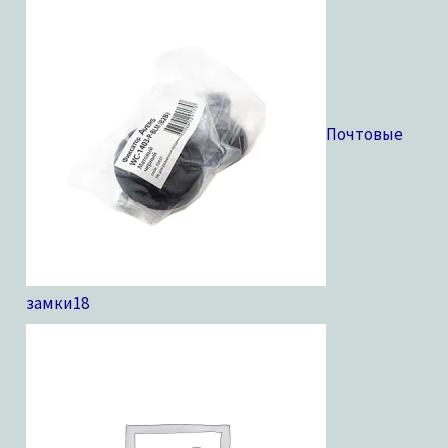
Почтовые
замки
18