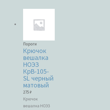
Категории товаров
Бренды
Пороги
Крючок
вешалка
ЦВЕТ
НОЭЗ
КрВ-105-
SL черный
матовый
В наличии
275
₽
В продаже
Крючок
вешалка НОЭЗ