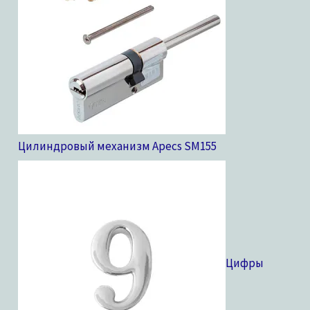
Цилиндровый механизм Apecs SM
155
Цифры