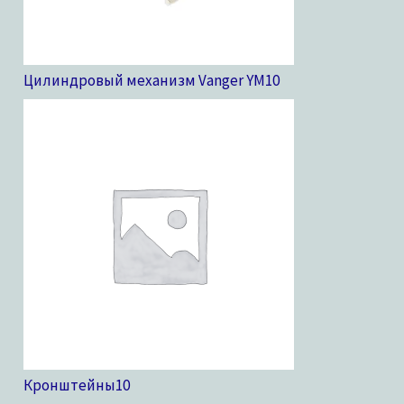
Цилиндровый механизм Vanger YM
10
Кронштейны
10