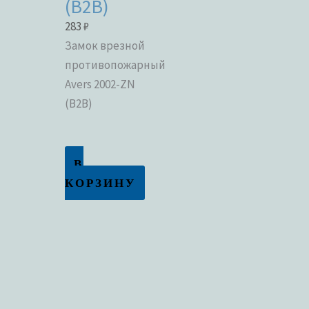
(B2B)
283
₽
Замок врезной
противопожарный
Avers 2002-ZN
(B2B)
В
КОРЗИНУ