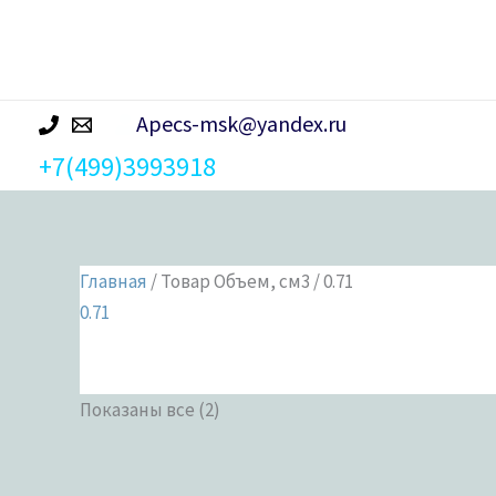
р
а
Apecs-msk@yandex.ru
+7(499)3993918
Главная
/ Товар Объем, см3 / 0.71
0.71
Показаны все (2)
Категории 