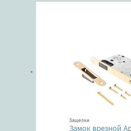
ЦВЕТ
В налич
Метки тов
Защелки
Замок врезной A