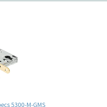
ии
В продаже
аров
pecs 5300-M-GMS