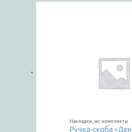
ЦВЕТ
В налич
Метки тов
Накладки, wc-комплекты
Ручка-скоба «Дек