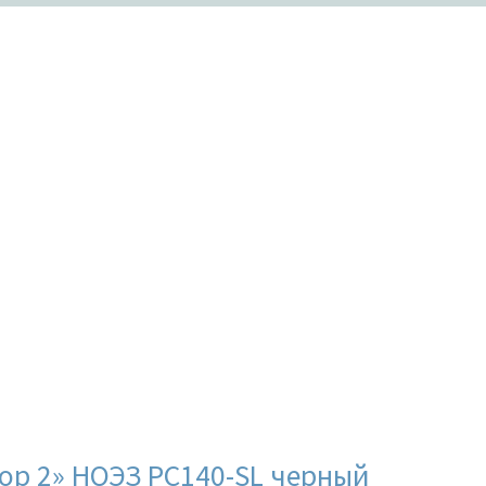
ии
В продаже
аров
ор 2» НОЭЗ РС140-SL черный