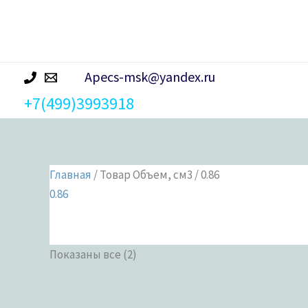
р
а
Apecs-msk@yandex.ru
+7(499)3993918
Главная
/ Товар Объем, см3 / 0.86
0.86
Показаны все (2)
Категории 