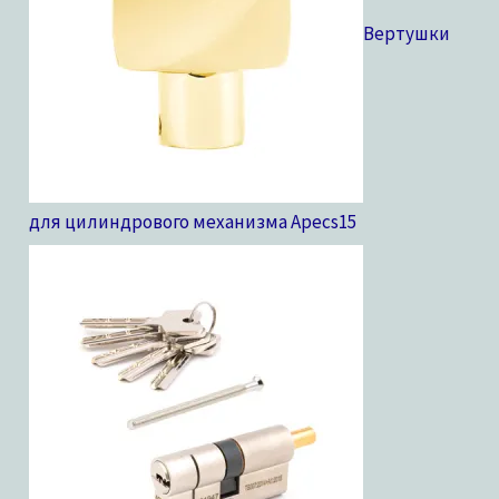
Вертушки
для цилиндрового механизма Apecs
15