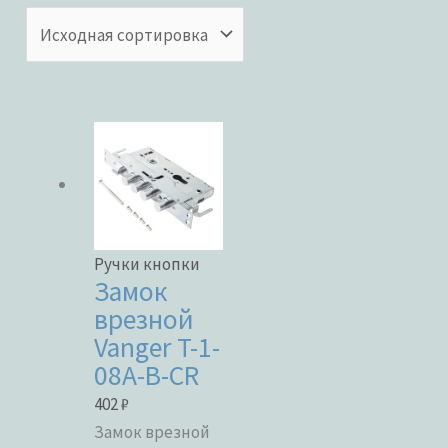
Бренды
ЦВЕТ
Ручки кнопки
В наличии
Замок
врезной
В продаже
Vanger T-1-
08A-B-CR
402
₽
Метки товаров
Замок врезной