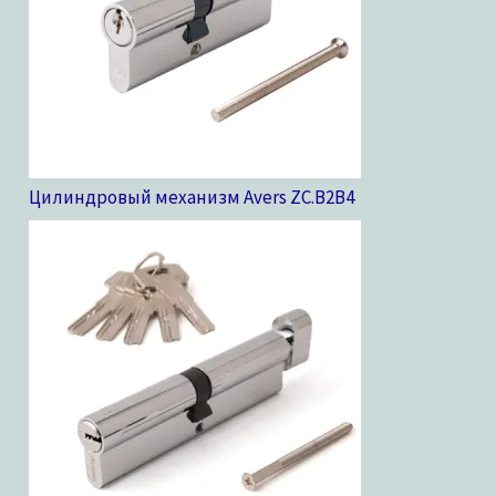
Цилиндровый механизм Avers ZC.B2B
4