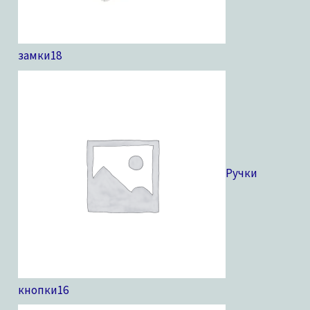
замки
18
Ручки
кнопки
16