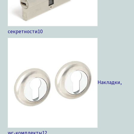
секретности
10
Накладки,
wc-комплекты
12