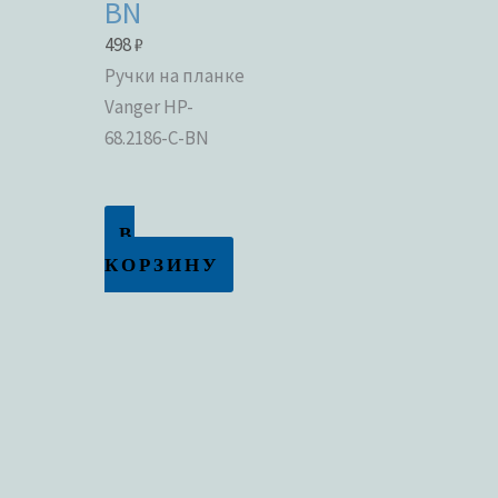
BN
498
₽
Ручки на планке
Vanger HP-
68.2186-C-BN
В
КОРЗИНУ