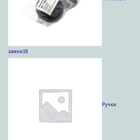
замки
18
Ручки