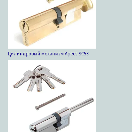
Цилиндровый механизм Apecs SC
53