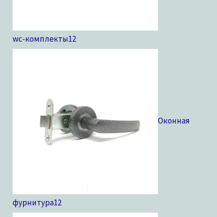
wc-комплекты
12
Оконная
фурнитура
12