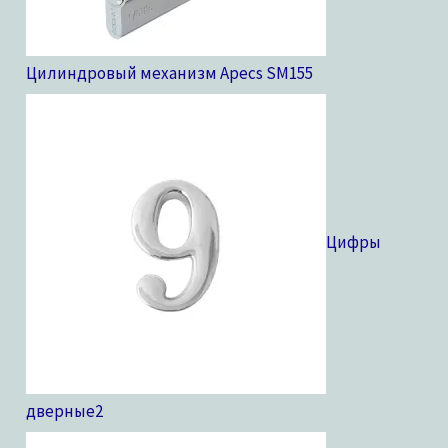
Цилиндровый механизм Apecs SM
155
Цифры
дверные
2