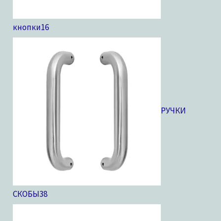
кнопки
16
РУЧКИ
СКОБЫ
38