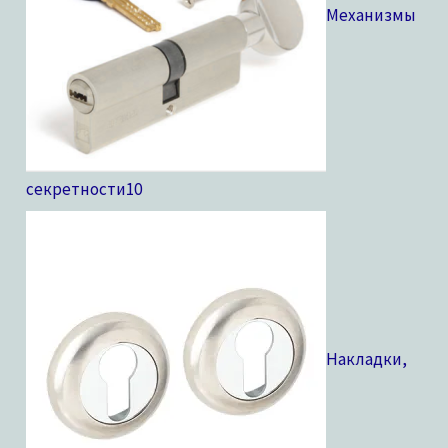
Механизмы
секретности
10
Накладки,