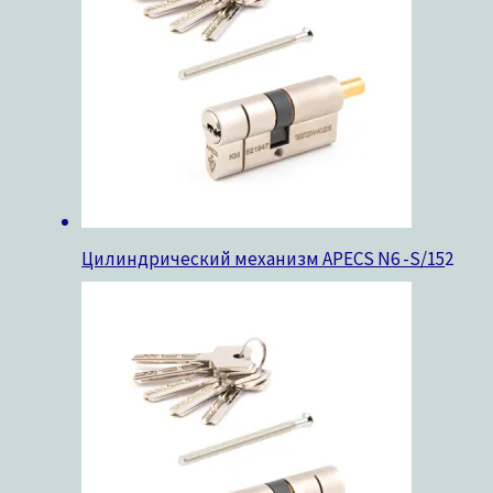
Цилиндрический механизм APECS N6 -S/15
2