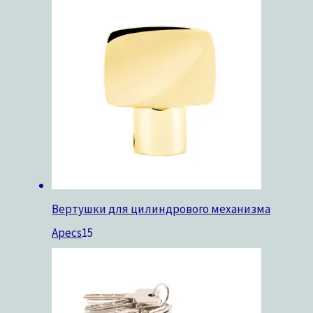
Вертушки для цилиндрового механизма
Apecs
15