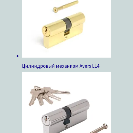
Цилиндровый механизм Avers LL
4