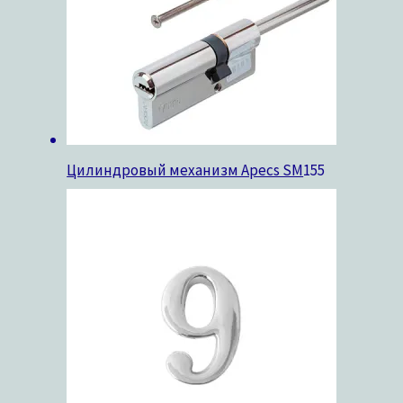
Цилиндровый механизм Apecs SM
155