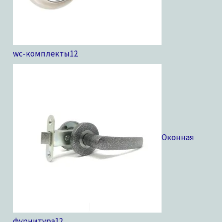
wc-комплекты
12
Оконная
фурнитура
12