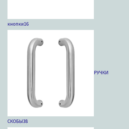
кнопки
16
РУЧКИ
СКОБЫ
38