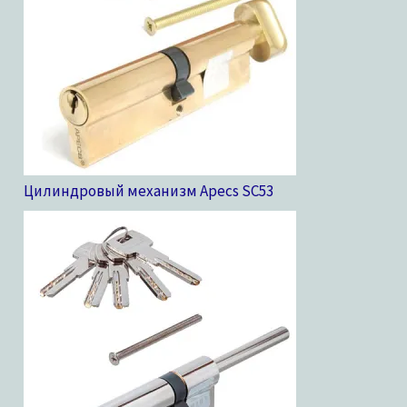
Цилиндровый механизм Apecs SC
53