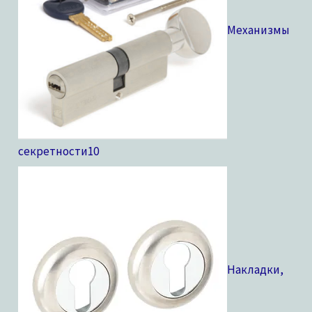
Механизмы
секретности
10
Накладки,