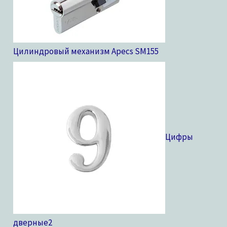
Цилиндровый механизм Apecs SM
155
Цифры
дверные
2