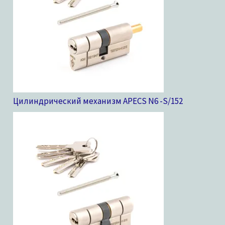
Цилиндрический механизм APECS N6 -S/15
2