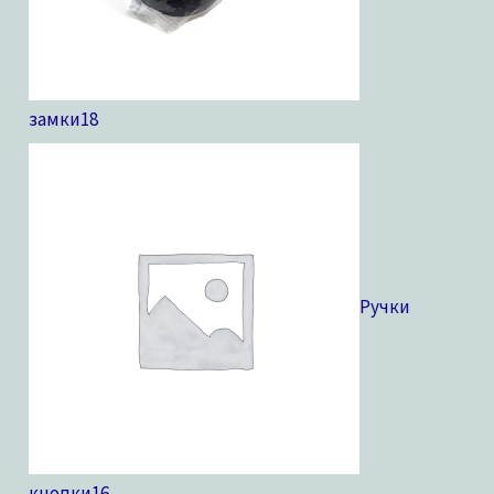
замки
18
Ручки
кнопки
16