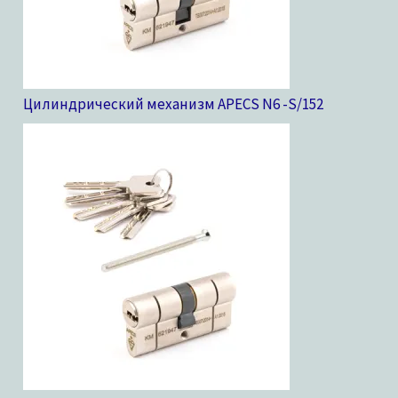
Цилиндрический механизм APECS N6 -S/15
2