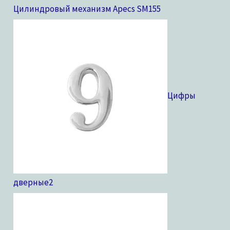
Цилиндровый механизм Apecs SM
155
Цифры
дверные
2