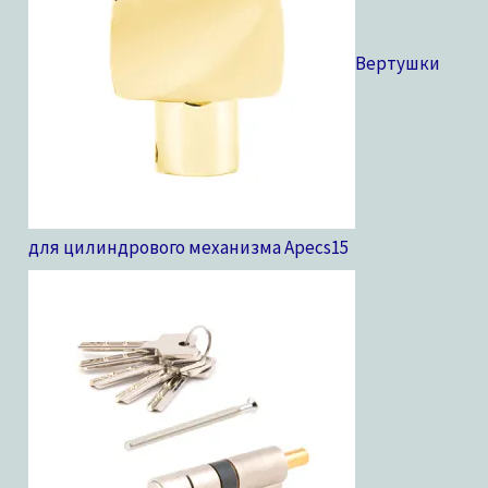
Вертушки
для цилиндрового механизма Apecs
15