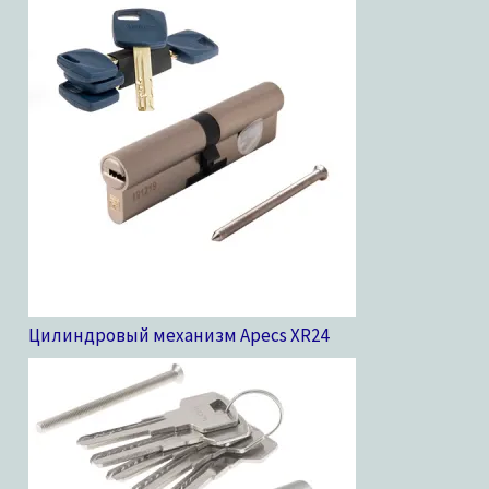
Цилиндровый механизм Apecs XR
24