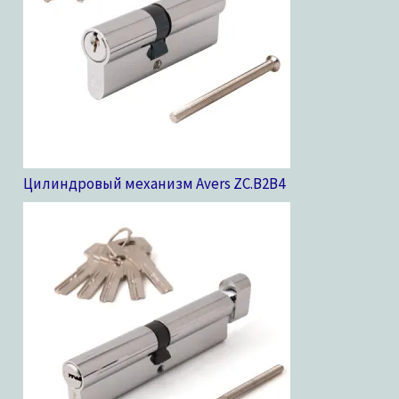
Цилиндровый механизм Avers ZC.B2B
4