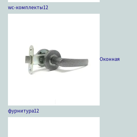
wc-комплекты
12
Оконная
фурнитура
12